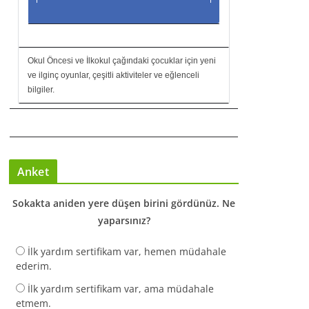
Okul Öncesi ve İlkokul çağındaki çocuklar için yeni
ve ilginç oyunlar, çeşitli aktiviteler ve eğlenceli
bilgiler.
Anket
Sokakta aniden yere düşen birini gördünüz. Ne
yaparsınız?
İlk yardım sertifikam var, hemen müdahale
ederim.
İlk yardım sertifikam var, ama müdahale
etmem.