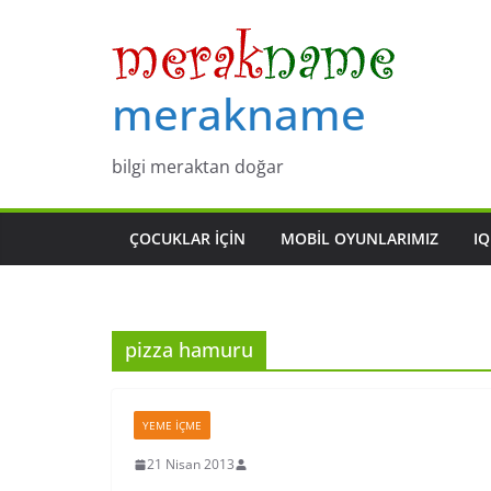
Skip
to
content
merakname
bilgi meraktan doğar
ÇOCUKLAR IÇIN
MOBIL OYUNLARIMIZ
IQ
pizza hamuru
YEME İÇME
21 Nisan 2013