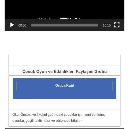
o
y
n
a
00:00
16:10
t
ı
c
ı
Çocuk Oyun ve Etkinlikleri Paylaşım Grubu
Gruba Katıl
Okul Öncesi ve İlkokul çağındaki çocuklar için yeni ve ilginç
oyunlar, çeşitli aktiviteler ve eğlenceli bilgiler.