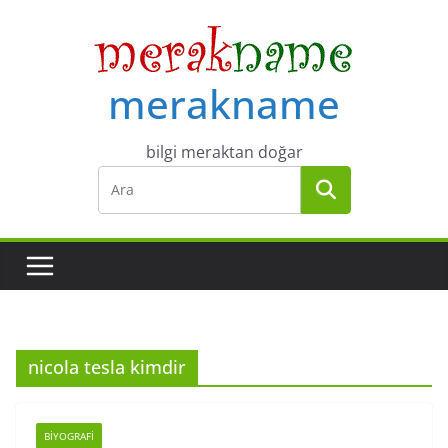
Skip
to
content
merakname
bilgi meraktan doğar
nicola tesla kimdir
BIYOGRAFI