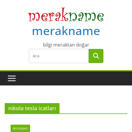
Skip
to
content
merakname
bilgi meraktan doğar
nikola tesla icatları
BIYOGRAFI