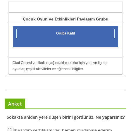
ı
Çocuk Oyun ve Etkinlikleri Paylaşım Grubu
Gruba Katıl
Okul Öncesi ve İlkokul çağındaki çocuklar için yeni ve ilginç
oyunlar, çeşitli aktiviteler ve eğlenceli bilgiler.
Anket
Sokakta aniden yere düşen birini gördünüz. Ne yaparsınız?
İlk yardım sertifikam var, hemen müdahale ederim.