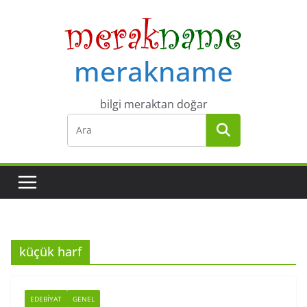
Skip
to
content
merakname
bilgi meraktan doğar
küçük harf
EDEBIYAT
GENEL