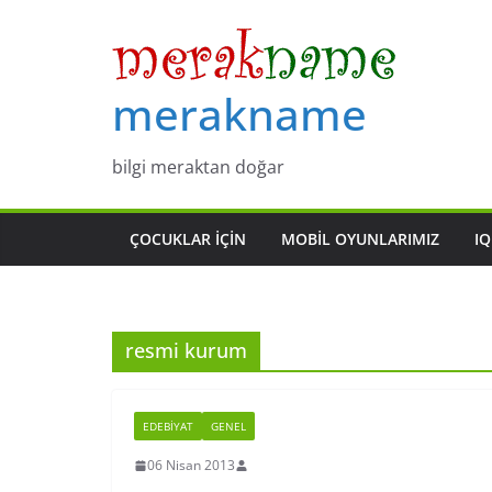
Skip
to
content
merakname
bilgi meraktan doğar
ÇOCUKLAR IÇIN
MOBIL OYUNLARIMIZ
IQ
resmi kurum
EDEBIYAT
GENEL
06 Nisan 2013