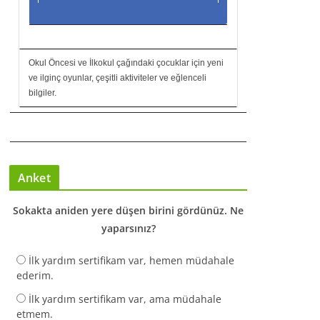
Okul Öncesi ve İlkokul çağındaki çocuklar için yeni
ve ilginç oyunlar, çeşitli aktiviteler ve eğlenceli
bilgiler.
Anket
Sokakta aniden yere düşen birini gördünüz. Ne
yaparsınız?
İlk yardım sertifikam var, hemen müdahale
ederim.
İlk yardım sertifikam var, ama müdahale
etmem.