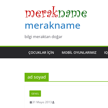
Skip
to
content
merakname
bilgi meraktan doğar
ÇOCUKLAR IÇIN
MOBIL OYUNLARIMIZ
IQ
ad soyad
GENEL
31 Mayıs 2013