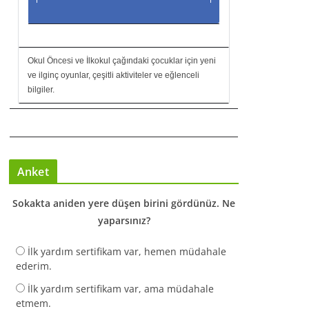
Okul Öncesi ve İlkokul çağındaki çocuklar için yeni
ve ilginç oyunlar, çeşitli aktiviteler ve eğlenceli
bilgiler.
Anket
Sokakta aniden yere düşen birini gördünüz. Ne
yaparsınız?
İlk yardım sertifikam var, hemen müdahale
ederim.
İlk yardım sertifikam var, ama müdahale
etmem.