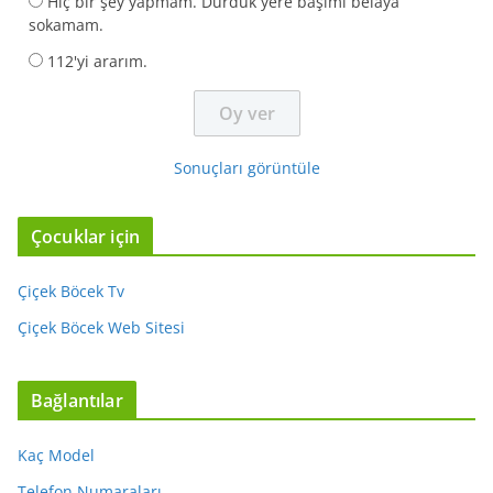
Hiç bir şey yapmam. Durduk yere başımı belaya
sokamam.
112'yi ararım.
Sonuçları görüntüle
Çocuklar için
Çiçek Böcek Tv
Çiçek Böcek Web Sitesi
Bağlantılar
Kaç Model
Telefon Numaraları