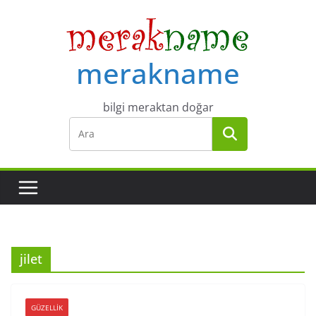
Skip
to
content
merakname
bilgi meraktan doğar
jilet
GÜZELLIK