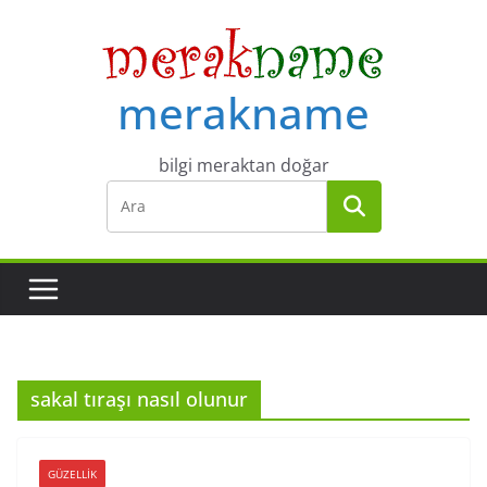
Skip
to
content
merakname
bilgi meraktan doğar
sakal tıraşı nasıl olunur
GÜZELLIK