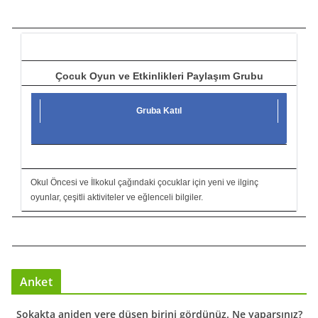
c
ı
Çocuk Oyun ve Etkinlikleri Paylaşım Grubu
Gruba Katıl
Okul Öncesi ve İlkokul çağındaki çocuklar için yeni ve ilginç
oyunlar, çeşitli aktiviteler ve eğlenceli bilgiler.
Anket
Sokakta aniden yere düşen birini gördünüz. Ne yaparsınız?