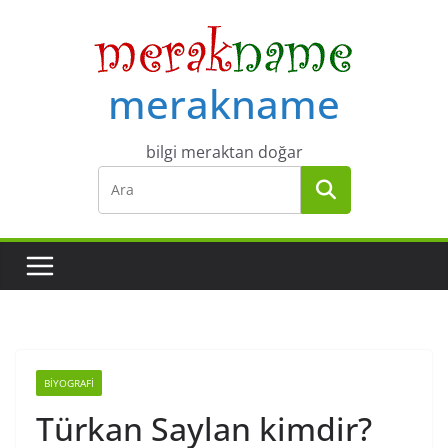
Skip
to
content
merakname
bilgi meraktan doğar
BIYOGRAFI
Türkan Saylan kimdir?