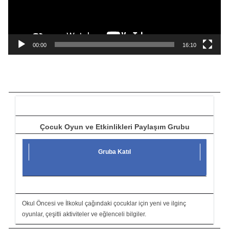
o
y
n
a
00:00
16:10
t
ı
c
ı
Çocuk Oyun ve Etkinlikleri Paylaşım Grubu
Gruba Katıl
Okul Öncesi ve İlkokul çağındaki çocuklar için yeni ve ilginç
oyunlar, çeşitli aktiviteler ve eğlenceli bilgiler.