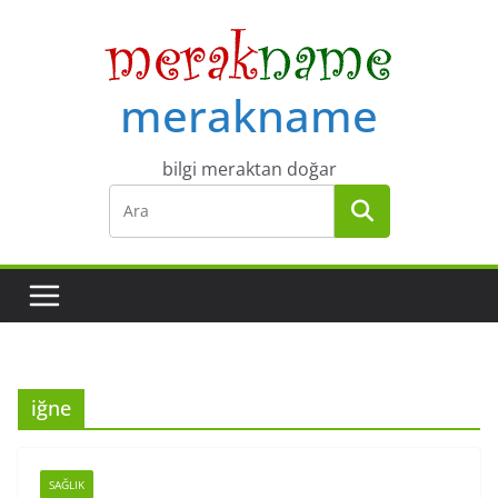
Skip
to
content
merakname
bilgi meraktan doğar
iğne
SAĞLIK