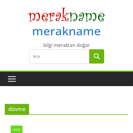
Skip
to
content
merakname
bilgi meraktan doğar
dövme
HOBI