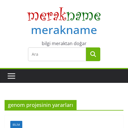
Skip
to
content
merakname
bilgi meraktan doğar
genom projesinin yararları
BILIM