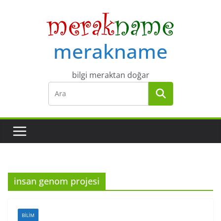
Skip
to
content
merakname
bilgi meraktan doğar
insan genom projesi
BILIM