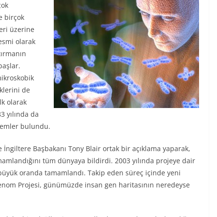
çok
e birçok
eri üzerine
esmi olarak
ştırmanın
başlar.
mikroskobik
klerini de
lk olarak
3 yılında da
ntemler bulundu.
e İngiltere Başbakanı Tony Blair ortak bir açıklama yaparak,
amlandığını tüm dünyaya bildirdi. 2003 yılında projeye dair
büyük oranda tamamlandı. Takip eden süreç içinde yeni
Genom Projesi, günümüzde insan gen haritasının neredeyse