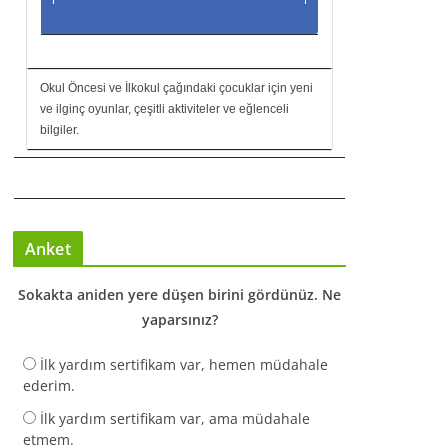
Okul Öncesi ve İlkokul çağındaki çocuklar için yeni
ve ilginç oyunlar, çeşitli aktiviteler ve eğlenceli
bilgiler.
Anket
Sokakta aniden yere düşen birini gördünüz. Ne
yaparsınız?
İlk yardım sertifikam var, hemen müdahale
ederim.
İlk yardım sertifikam var, ama müdahale
etmem.