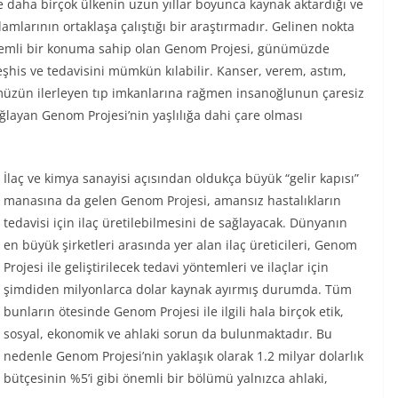
e daha birçok ülkenin uzun yıllar boyunca kaynak aktardığı ve
larının ortaklaşa çalıştığı bir araştırmadır. Gelinen nokta
 önemli bir konuma sahip olan Genom Projesi, günümüzde
teşhis ve tedavisini mümkün kılabilir. Kanser, verem, astım,
ümüzün ilerleyen tıp imkanlarına rağmen insanoğlunun çaresiz
ağlayan Genom Projesi’nin yaşlılığa dahi çare olması
İlaç ve kimya sanayisi açısından oldukça büyük “gelir kapısı”
manasına da gelen Genom Projesi, amansız hastalıkların
tedavisi için ilaç üretilebilmesini de sağlayacak. Dünyanın
en büyük şirketleri arasında yer alan ilaç üreticileri, Genom
Projesi ile geliştirilecek tedavi yöntemleri ve ilaçlar için
şimdiden milyonlarca dolar kaynak ayırmış durumda. Tüm
bunların ötesinde Genom Projesi ile ilgili hala birçok etik,
sosyal, ekonomik ve ahlaki sorun da bulunmaktadır. Bu
nedenle Genom Projesi’nin yaklaşık olarak 1.2 milyar dolarlık
bütçesinin %5’i gibi önemli bir bölümü yalnızca ahlaki,