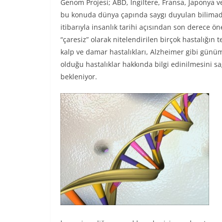
Genom Projesi; ABD, İngiltere, Fransa, Japonya v
bu konuda dünya çapında saygı duyulan bilimadam
itibarıyla insanlık tarihi açısından son derece
“çaresiz” olarak nitelendirilen birçok hastalığın 
kalp ve damar hastalıkları, Alzheimer gibi gün
olduğu hastalıklar hakkında bilgi edinilmesini s
bekleniyor.