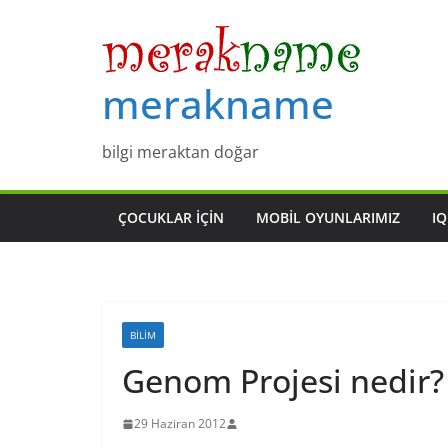
Skip
to
content
merakname
bilgi meraktan doğar
ÇOCUKLAR IÇIN
MOBIL OYUNLARIMIZ
IQ
BILIM
Genom Projesi nedir?
29 Haziran 2012