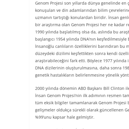
Genom Projesi son yıllarda dünya genelinde en 
konuşulan ve din adamlarından bilim çevrelerin
uzmanın tartıştığı konulardan biridir. İnsan genl
bir araştırma olan Genom Projesi her ne kadar r
1990 yılında başlatılmış olsa da, aslında bu ara
başlangıcı 1954 yılında DNA’nın keşfedilmesiyle 
İnsanoğlu canlıların özelliklerini barındıran bu 
düzeydeki dizilimi keşfettikten sonra kendi özelli
araştırabileceğini fark etti. Böylece 1977 yılında i
DNA dizilerinin oluşturulmasına, daha sonra 198
genetik hastalıkların belirlenmesine yönelik yö
2000 yılında dönemin ABD Başkanı Bill Clinton il
İnsan Genom Projesi’nin ilk adımının resmen tam
tüm eksik bilgiler tamamlanarak Genom Projesi 
gelişmeler oldukça sürekli olarak güncellenen 
%99’unu kapsar hale gelmiştir.