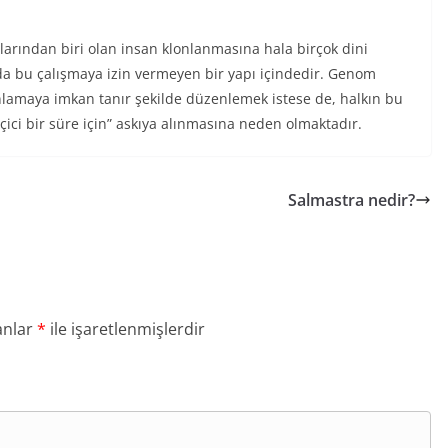
ularından biri olan insan klonlanmasına hala birçok dini
rı da bu çalışmaya izin vermeyen bir yapı içindedir. Genom
onlamaya imkan tanır şekilde düzenlemek istese de, halkın bu
eçici bir süre için” askıya alınmasına neden olmaktadır.
Salmastra nedir?
anlar
*
ile işaretlenmişlerdir