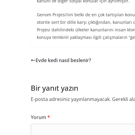
kanuni ve diğer sosyal konular için ayrılmıştır.
Genom Projesi’nin belki de en çok tartışılan kon
otorite sert bir dille karşı çıktığından, kanunla
Projesi dahilindeki ülkeler kanunlarını insan kl
konuya temkinli yaklaşması ilgili çalışmaların “g
Evde kedi nasıl beslenir?
Bir yanıt yazın
E-posta adresiniz yayınlanmayacak.
Gerekli al
Yorum
*