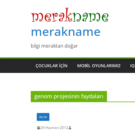
Skip
to
content
merakname
bilgi meraktan doğar
ÇOCUKLAR IÇIN
MOBIL OYUNLARIMIZ
IQ
genom projesinin faydaları
BILIM
29 Haziran 2012