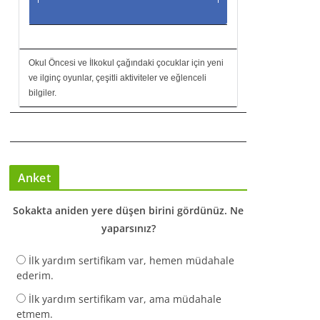
Okul Öncesi ve İlkokul çağındaki çocuklar için yeni
ve ilginç oyunlar, çeşitli aktiviteler ve eğlenceli
bilgiler.
Anket
Sokakta aniden yere düşen birini gördünüz. Ne
yaparsınız?
İlk yardım sertifikam var, hemen müdahale
ederim.
İlk yardım sertifikam var, ama müdahale
etmem.