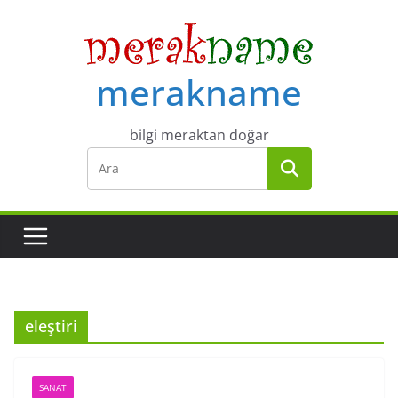
Skip
to
content
merakname
bilgi meraktan doğar
eleştiri
SANAT