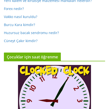
Yerli kalem ve kırtasiye malzemesi markaları nelerdir?
Forex nedir?
Vakko nasıl kuruldu?
Burcu Kara kimdir?
Huzursuz bacak sendromu nedir?
Cüneyt Çakır kimdir?
Çocuklar için saat öğrenme