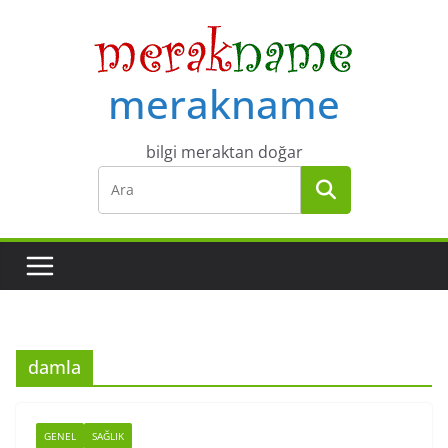
Skip
to
content
merakname
bilgi meraktan doğar
damla
GENEL
SAĞLIK