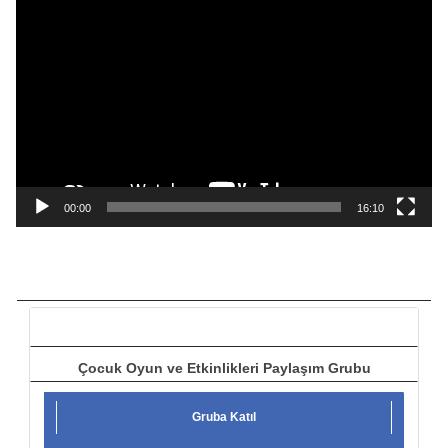
V
i
d
e
o
o
y
n
a
00:00
16:10
t
ı
c
ı
Çocuk Oyun ve Etkinlikleri Paylaşım Grubu
Gruba Katıl