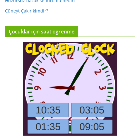
Huzursuz bacak sendromu nedir?
Cüneyt Çakır kimdir?
Çocuklar için saat öğrenme