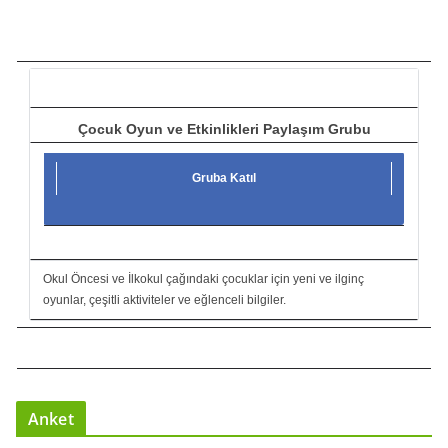
ı
c
ı
Çocuk Oyun ve Etkinlikleri Paylaşım Grubu
Gruba Katıl
Okul Öncesi ve İlkokul çağındaki çocuklar için yeni ve ilginç
oyunlar, çeşitli aktiviteler ve eğlenceli bilgiler.
Anket