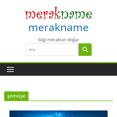
Skip
to
content
merakname
bilgi meraktan doğar
şemsiye