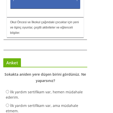
Okul Öncesi ve İlkokul çağındaki çocuklar için yeni
ve ilginç oyunlar, çeşitli aktiviteler ve eğlenceli
bilgiler.
Anket
Sokakta aniden yere düşen birini gördünüz. Ne
yaparsınız?
İlk yardım sertifikam var, hemen müdahale
ederim.
İlk yardım sertifikam var, ama müdahale
etmem.