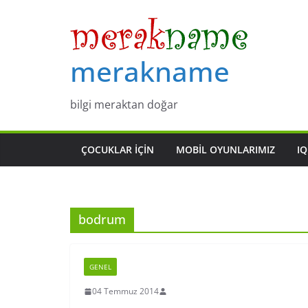
Skip
to
content
merakname
bilgi meraktan doğar
ÇOCUKLAR IÇIN
MOBIL OYUNLARIMIZ
IQ
bodrum
GENEL
04 Temmuz 2014