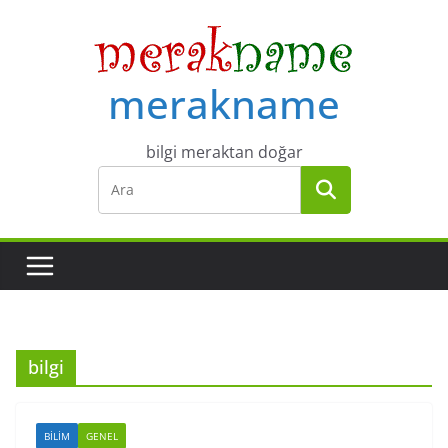
Skip
to
content
merakname
bilgi meraktan doğar
bilgi
BILIM
GENEL