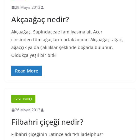
29 Mayıs 2013
Akçaağaç nedir?
Akçaağaç, Sapindaceae familyasına ait Acer
cinsinden tüm ağaçların ortak adıdır. Akçaağaç; ağaç,
ağaççık ya da çalılıklar şeklinde doğada bulunur.
Oldukça yeşil bir bitki
Read More
EV VE BAHÇE
26 Mayıs 2013
Filbahri çiçeği nedir?
Filbahri çiçeğinin Latince adı “Philadelphus”