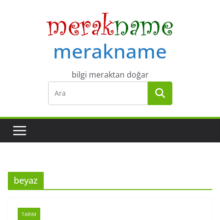
Skip
to
content
merakname
bilgi meraktan doğar
beyaz
TARIM