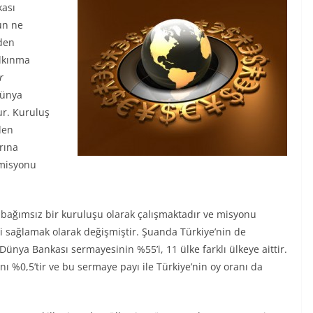
kası
un ne
eden
alkınma
r
Dünya
ur. Kuruluş
den
rına
 misyonu
bağımsız bir kuruluşu olarak çalışmaktadır ve misyonu
 sağlamak olarak değişmiştir. Şuanda Türkiye’nin de
nya Bankası sermayesinin %55’i, 11 ülke farklı ülkeye aittir.
ı %0,5’tir ve bu sermaye payı ile Türkiye’nin oy oranı da