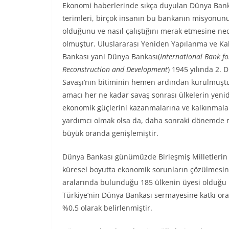
Ekonomi haberlerinde sıkça duyulan Dünya Ban
terimleri, birçok insanın bu bankanın misyonun
olduğunu ve nasıl çalıştığını merak etmesine n
olmuştur. Uluslararası Yeniden Yapılanma ve K
Bankası yani Dünya Bankası(
International Bank fo
Reconstruction and Development
) 1945 yılında 2. 
Savaşı’nın bitiminin hemen ardından kurulmuşt
amacı her ne kadar savaş sonrası ülkelerin yeni
ekonomik güçlerini kazanmalarına ve kalkınmala
yardımcı olmak olsa da, daha sonraki dönemde
büyük oranda genişlemiştir.
Dünya Bankası günümüzde Birleşmiş Milletlerin 
küresel boyutta ekonomik sorunların çözülmesini
aralarında bulunduğu 185 ülkenin üyesi olduğu Dü
Türkiye’nin Dünya Bankası sermayesine katkı oran
%0,5 olarak belirlenmiştir.