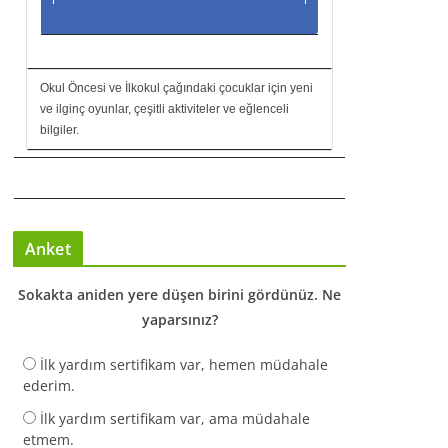
Okul Öncesi ve İlkokul çağındaki çocuklar için yeni
ve ilginç oyunlar, çeşitli aktiviteler ve eğlenceli
bilgiler.
Anket
Sokakta aniden yere düşen birini gördünüz. Ne
yaparsınız?
İlk yardım sertifikam var, hemen müdahale
ederim.
İlk yardım sertifikam var, ama müdahale
etmem.