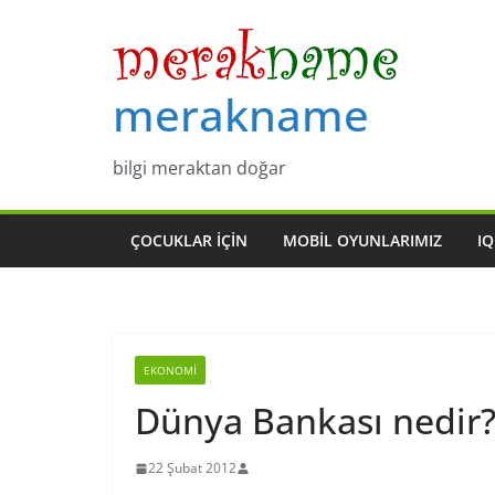
Skip
to
content
merakname
bilgi meraktan doğar
ÇOCUKLAR IÇIN
MOBIL OYUNLARIMIZ
IQ
EKONOMI
Dünya Bankası nedir
22 Şubat 2012