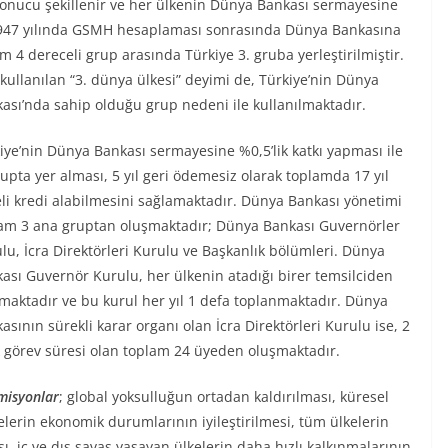
sonucu şekillenir ve her ülkenin Dünya Bankası sermayesine
e 1947 yılında GSMH hesaplaması sonrasında Dünya Bankasına
4 dereceli grup arasında Türkiye 3. gruba yerleştirilmiştir.
kullanılan “3. dünya ülkesi” deyimi de, Türkiye’nin Dünya
ası’nda sahip olduğu grup nedeni ile kullanılmaktadır.
iye’nin Dünya Bankası sermayesine %0,5’lik katkı yapması ile
rupta yer alması, 5 yıl geri ödemesiz olarak toplamda 17 yıl
li kredi alabilmesini sağlamaktadır. Dünya Bankası yönetimi
am 3 ana gruptan oluşmaktadır; Dünya Bankası Guvernörler
lu, İcra Direktörleri Kurulu ve Başkanlık bölümleri. Dünya
ası Guvernör Kurulu, her ülkenin atadığı birer temsilciden
maktadır ve bu kurul her yıl 1 defa toplanmaktadır. Dünya
asının sürekli karar organı olan İcra Direktörleri Kurulu ise, 2
ık görev süresi olan toplam 24 üyeden oluşmaktadır.
misyonlar
; global yoksulluğun ortadan kaldırılması, küresel
lkelerin ekonomik durumlarının iyileştirilmesi, tüm ülkelerin
, iç ve dış savaş yaşayan ülkelerin daha hızlı kalkınmalarının