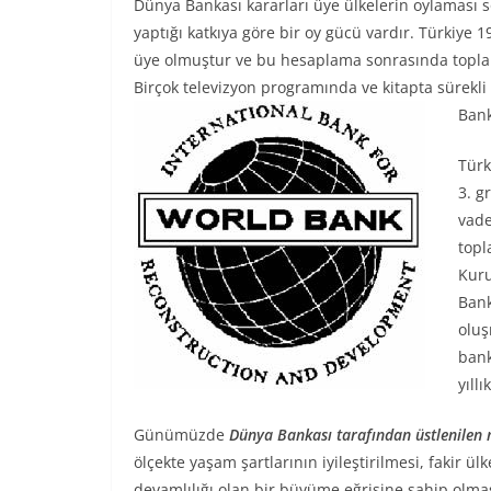
Dünya Bankası kararları üye ülkelerin oylaması 
yaptığı katkıya göre bir oy gücü vardır. Türkiy
üye olmuştur ve bu hesaplama sonrasında toplam 
Birçok televizyon programında ve kitapta sürekli 
Bank
Türk
3. g
vade
topl
Kuru
Bank
oluş
bank
yıll
Günümüzde
Dünya Bankası tarafından üstlenilen 
ölçekte yaşam şartlarının iyileştirilmesi, fakir ü
devamlılığı olan bir büyüme eğrisine sahip olması