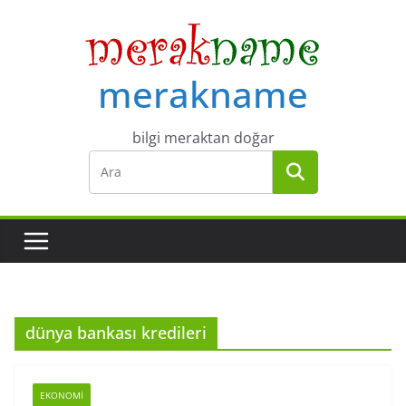
Skip
to
content
merakname
bilgi meraktan doğar
dünya bankası kredileri
EKONOMI