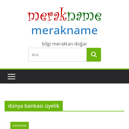
Skip
to
content
merakname
bilgi meraktan doğar
dünya bankası üyelik
EKONOMI