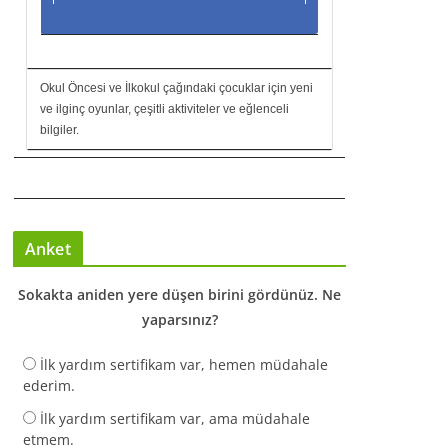
Okul Öncesi ve İlkokul çağındaki çocuklar için yeni
ve ilginç oyunlar, çeşitli aktiviteler ve eğlenceli
bilgiler.
Anket
Sokakta aniden yere düşen birini gördünüz. Ne
yaparsınız?
İlk yardım sertifikam var, hemen müdahale
ederim.
İlk yardım sertifikam var, ama müdahale
etmem.