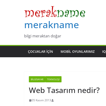
Skip
to
content
merakname
bilgi meraktan doğar
ÇOCUKLAR IÇIN
MOBIL OYUNLARIMIZ
IQ
BILGISAYAR
TEKNOLOJI
Web Tasarım nedir?
05 Kasım 2013