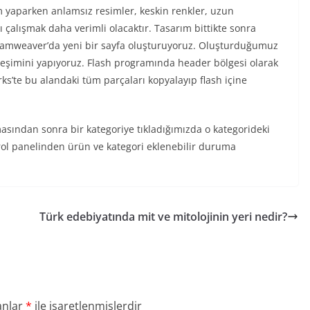
ım yaparken anlamsız resimler, keskin renkler, uzun
çalışmak daha verimli olacaktır. Tasarım bittikte sonra
eamweaver’da yeni bir sayfa oluşturuyoruz. Oluşturduğumuz
rleşimini yapıyoruz. Flash programında header bölgesi olarak
ks’te bu alandaki tüm parçaları kopyalayıp flash içine
asından sonra bir kategoriye tıkladığımızda o kategorideki
rol panelinden ürün ve kategori eklenebilir duruma
Türk edebiyatında mit ve mitolojinin yeri nedir?
anlar
*
ile işaretlenmişlerdir