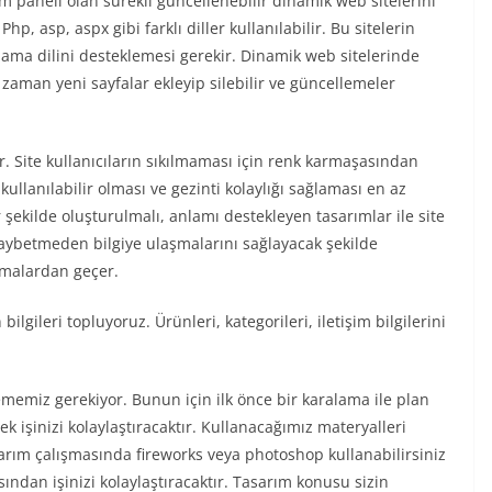
im paneli olan sürekli güncellenebilir dinamik web sitelerini
hp, asp, aspx gibi farklı diller kullanılabilir. Bu sitelerin
lama dilini desteklemesi gerekir. Dinamik web sitelerinde
 zaman yeni sayfalar ekleyip silebilir ve güncellemeler
r. Site kullanıcıların sıkılmaması için renk karmaşasından
kullanılabilir olması ve gezinti kolaylığı sağlaması en az
r şekilde oluşturulmalı, anlamı destekleyen tasarımlar ile site
 kaybetmeden bilgiye ulaşmalarını sağlayacak şekilde
amalardan geçer.
lgileri topluyoruz. Ürünleri, kategorileri, iletişim bilgilerini
memiz gerekiyor. Bunun için ilk önce bir karalama ile plan
 işinizi kolaylaştıracaktır. Kullanacağımız materyalleri
arım çalışmasında fireworks veya photoshop kullanabilirsiniz
ısından işinizi kolaylaştıracaktır. Tasarım konusu sizin