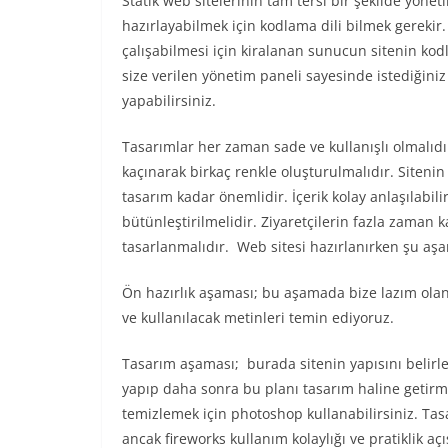
Statik web sitelerinin tam tersi bir şekilde yönet
hazırlayabilmek için kodlama dili bilmek gerekir. P
çalışabilmesi için kiralanan sunucun sitenin kod
size verilen yönetim paneli sayesinde istediğiniz
yapabilirsiniz.
Tasarımlar her zaman sade ve kullanışlı olmalıdı
kaçınarak birkaç renkle oluşturulmalıdır. Sitenin 
tasarım kadar önemlidir. İçerik kolay anlaşılabili
bütünleştirilmelidir. Ziyaretçilerin fazla zaman
tasarlanmalıdır. Web sitesi hazırlanırken şu aş
Ön hazırlık aşaması; bu aşamada bize lazım olan bi
ve kullanılacak metinleri temin ediyoruz.
Tasarım aşaması; burada sitenin yapısını belirle
yapıp daha sonra bu planı tasarım haline getirmek
temizlemek için photoshop kullanabilirsiniz. Tas
ancak fireworks kullanım kolaylığı ve pratiklik aç