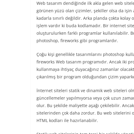
Web tasarım dendiğinde ilk akla gelen web sitel
görünen yüzü olan çizimler, şekiller olsa da işin 
kadarla sınırlı değildir. Arka planda çokta kolay
işlem vardır ki buda kodlamadır. Bir internet site
oluşturulurken farklı programlar kullanılabilir. B
photoshop, fireworks gibi programlardır.
Çoğu kişi genellikle tasarımlarını photoshop kul
fireworks Web tasarım programıdır. Ancak iki pro
kullanmaya ihtiyaç duyacağınız zamanlar olacaktır
çıkarılmış bir program olduğundan çizim yaparken
İnternet siteleri statik ve dinamik web siteleri ol
güncellemeler yapılmıyorsa veya çok uzun zaman 
olur. Bu şekilde maliyette aşağı çekilebilir. Anc
sitelerinden çok daha zordur. Bu web sitelerini
HTML kodları ile hazırlanabilir.