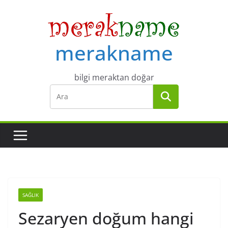
Skip
to
content
merakname
bilgi meraktan doğar
SAĞLIK
Sezaryen doğum hangi