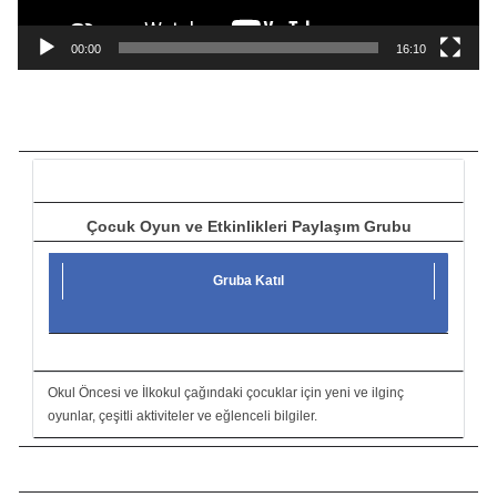
n
a
00:00
16:10
t
ı
c
ı
Çocuk Oyun ve Etkinlikleri Paylaşım Grubu
Gruba Katıl
Okul Öncesi ve İlkokul çağındaki çocuklar için yeni ve ilginç
oyunlar, çeşitli aktiviteler ve eğlenceli bilgiler.