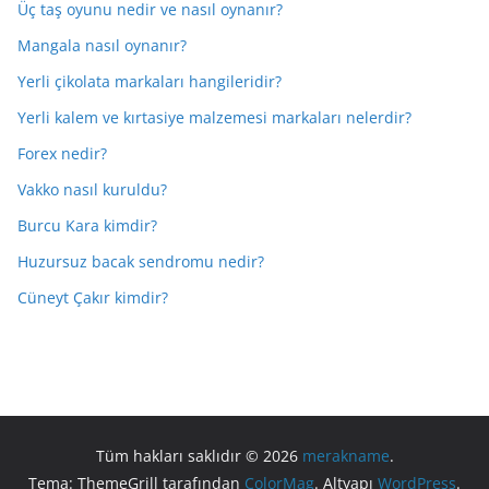
Üç taş oyunu nedir ve nasıl oynanır?
Mangala nasıl oynanır?
Yerli çikolata markaları hangileridir?
Yerli kalem ve kırtasiye malzemesi markaları nelerdir?
Forex nedir?
Vakko nasıl kuruldu?
Burcu Kara kimdir?
Huzursuz bacak sendromu nedir?
Cüneyt Çakır kimdir?
Tüm hakları saklıdır © 2026
merakname
.
Tema: ThemeGrill tarafından
ColorMag
. Altyapı
WordPress
.