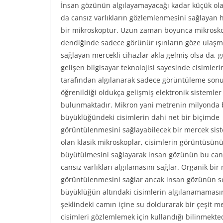
İnsan gözünün algılayamayacağı kadar küçük ola
da cansız varlıkların gözlemlenmesini sağlayan h
bir mikroskoptur. Uzun zaman boyunca mikrosk
dendiğinde sadece görünür ışınların göze ulaşm
sağlayan mercekli cihazlar akla gelmiş olsa da
gelişen bilgisayar teknolojisi sayesinde cisimleri
tarafından algılanarak sadece görüntüleme sonu
öğrenildiği oldukça gelişmiş elektronik sistemler
bulunmaktadır. Mikron yani metrenin milyonda b
büyüklüğündeki cisimlerin dahi net bir biçimde
görüntülenmesini sağlayabilecek bir mercek sis
olan klasik mikroskoplar, cisimlerin görüntüsün
büyütülmesini sağlayarak insan gözünün bu canl
cansız varlıkları algılamasını sağlar. Organik bi
görüntülenmesini sağlar ancak insan gözünün son
büyüklüğün altındaki cisimlerin algılanamaması
şeklindeki camın içine su doldurarak bir çeşit mer
cisimleri gözlemlemek için kullandığı bilinmekted