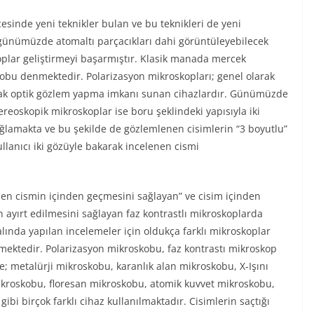
cesinde yeni teknikler bulan ve bu teknikleri de yeni
, günümüzde atomaltı parçacıkları dahi görüntüleyebilecek
skoplar geliştirmeyi başarmıştır. Klasik manada mercek
obu denmektedir. Polarizasyon mikroskopları; genel olarak
narak optik gözlem yapma imkanı sunan cihazlardır. Günümüzde
reoskopik mikroskoplar ise boru şeklindeki yapısıyla iki
ağlamakta ve bu şekilde de gözlemlenen cisimlerin “3 boyutlu”
llanıcı iki gözüyle bakarak incelenen cismi
enen cismin içinden geçmesini sağlayan” ve cisim içinden
in ayırt edilmesini sağlayan faz kontrastlı mikroskoplarda
lında yapılan incelemeler için oldukça farklı mikroskoplar
ilmektedir. Polarizasyon mikroskobu, faz kontrastı mikroskop
 metalürji mikroskobu, karanlık alan mikroskobu, X-Işını
ikroskobu, floresan mikroskobu, atomik kuvvet mikroskobu,
i birçok farklı cihaz kullanılmaktadır. Cisimlerin saçtığı