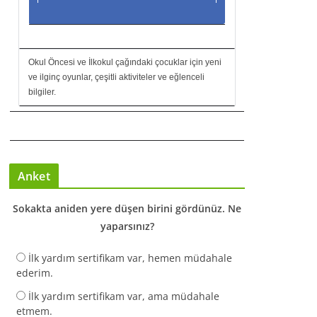
Okul Öncesi ve İlkokul çağındaki çocuklar için yeni
ve ilginç oyunlar, çeşitli aktiviteler ve eğlenceli
bilgiler.
Anket
Sokakta aniden yere düşen birini gördünüz. Ne
yaparsınız?
İlk yardım sertifikam var, hemen müdahale
ederim.
İlk yardım sertifikam var, ama müdahale
etmem.