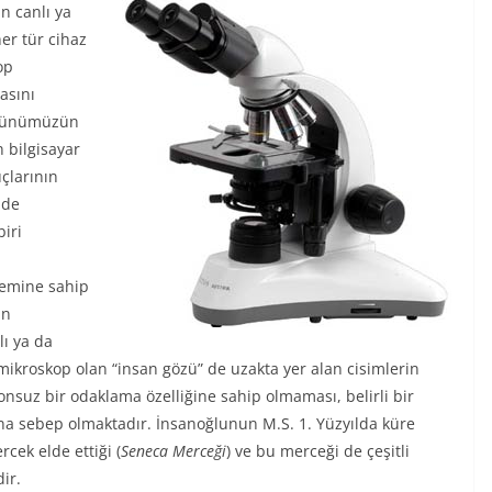
n canlı ya
er tür cihaz
op
asını
, günümüzün
n bilgisayar
çlarının
 de
iri
temine sahip
ün
ı ya da
r mikroskop olan “insan gözü” de uzakta yer alan cisimlerin
suz bir odaklama özelliğine sahip olmaması, belirli bir
na sebep olmaktadır. İnsanoğlunun M.S. 1. Yüzyılda küre
cek elde ettiği (
Seneca Merceği
) ve bu merceği de çeşitli
ir.