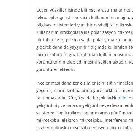
Geçen yüzyıllar içinde bilimsel araştırmalar neti
teknolojiler geliştirmek için kullanan insanoğlu
bilgisayar sistemleri yani bir nevi dijital mikro
kullanan mikroskoplara ise polarizasyon mikrosk
bir tabla ile iki prizma ya da polar çuha kulla
giderek daha da yaygın bir biçimde kullanılan ste
mikroskobun iki göz tarafından kullanılmasını s
görüntülerinin elde edilmesini sağlamaktadır. Ku
görüntülemektedir.
İncelenmesi daha zor cisimler için ışığın “incel
geçen ışınların kırılmalarına göre farklı birimler
bulunmaktadır. 20. yüzyılda birçok farklı
bilim
da
geliştirilmiş ve hala da geliştirilmeye devam ed
ve stereoskopik mikroskoplar dışında günümüzde;
mikroskobu, elektron mikroskobu, interferens m
cevher mikroskobu ve saha emisyon mikroskobu gib