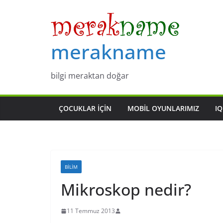
Skip
to
content
merakname
bilgi meraktan doğar
ÇOCUKLAR IÇIN
MOBIL OYUNLARIMIZ
IQ
BILIM
Mikroskop nedir?
11 Temmuz 2013