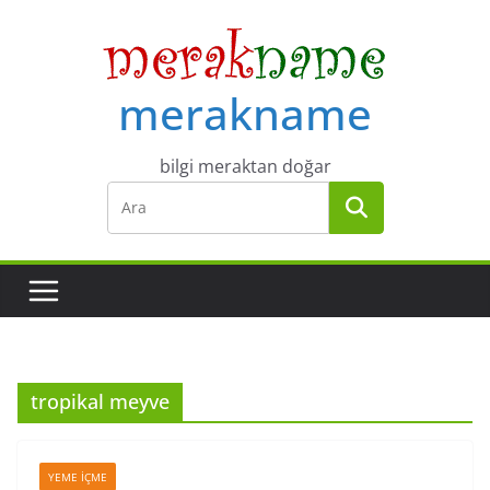
Skip
to
content
merakname
bilgi meraktan doğar
tropikal meyve
YEME İÇME