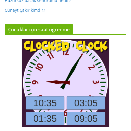
Huzursuz bacak sendromu nedir?
Cüneyt Çakır kimdir?
Çocuklar için saat öğrenme