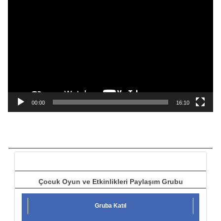
V
i
d
e
o
o
y
n
a
00:00
16:10
t
ı
c
ı
Çocuk Oyun ve Etkinlikleri Paylaşım Grubu
Gruba Katıl