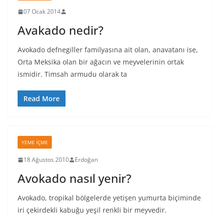
07 Ocak 2014
Avakado nedir?
Avokado defnegiller familyasına ait olan, anavatanı ise,
Orta Meksika olan bir ağacın ve meyvelerinin ortak
ismidir. Timsah armudu olarak ta
Read More
YEME İÇME
18 Ağustos 2010
Erdoğan
Avokado nasıl yenir?
Avokado, tropikal bölgelerde yetişen yumurta biçiminde
iri çekirdekli kabuğu yeşil renkli bir meyvedir.