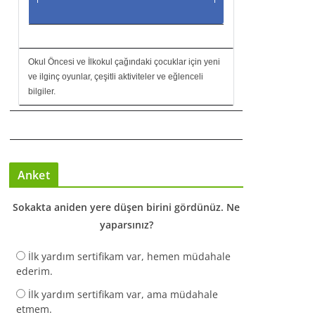
Okul Öncesi ve İlkokul çağındaki çocuklar için yeni
ve ilginç oyunlar, çeşitli aktiviteler ve eğlenceli
bilgiler.
Anket
Sokakta aniden yere düşen birini gördünüz. Ne
yaparsınız?
İlk yardım sertifikam var, hemen müdahale
ederim.
İlk yardım sertifikam var, ama müdahale
etmem.