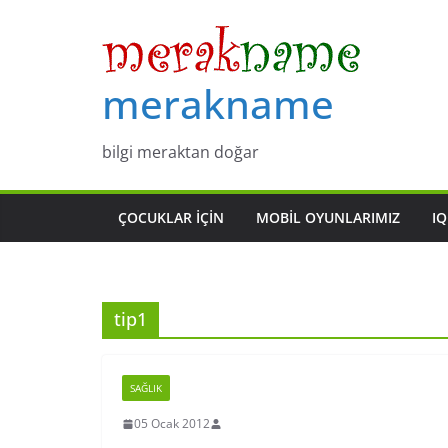
Skip
to
content
merakname
bilgi meraktan doğar
ÇOCUKLAR IÇIN
MOBIL OYUNLARIMIZ
IQ
tip1
SAĞLIK
05 Ocak 2012