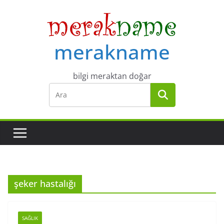
Skip
to
content
merakname
bilgi meraktan doğar
şeker hastalığı
SAĞLIK