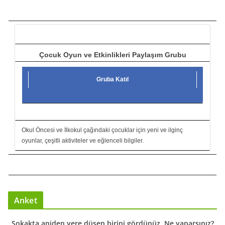
c
ı
Çocuk Oyun ve Etkinlikleri Paylaşım Grubu
Gruba Katıl
Okul Öncesi ve İlkokul çağındaki çocuklar için yeni ve ilginç
oyunlar, çeşitli aktiviteler ve eğlenceli bilgiler.
Anket
Sokakta aniden yere düşen birini gördünüz. Ne yaparsınız?