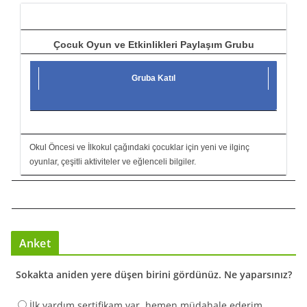
ı
Çocuk Oyun ve Etkinlikleri Paylaşım Grubu
Gruba Katıl
Okul Öncesi ve İlkokul çağındaki çocuklar için yeni ve ilginç
oyunlar, çeşitli aktiviteler ve eğlenceli bilgiler.
Anket
Sokakta aniden yere düşen birini gördünüz. Ne yaparsınız?
İlk yardım sertifikam var, hemen müdahale ederim.