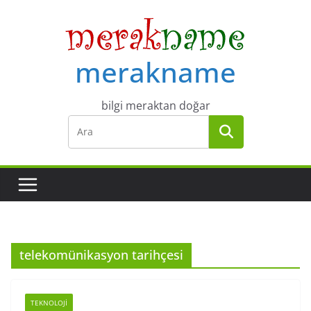
Skip
to
content
merakname
bilgi meraktan doğar
telekomünikasyon tarihçesi
TEKNOLOJI