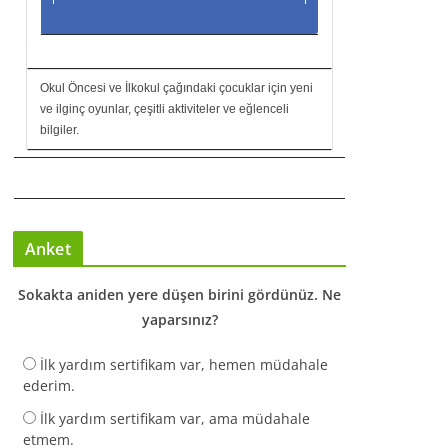
Okul Öncesi ve İlkokul çağındaki çocuklar için yeni
ve ilginç oyunlar, çeşitli aktiviteler ve eğlenceli
bilgiler.
Anket
Sokakta aniden yere düşen birini gördünüz. Ne
yaparsınız?
İlk yardım sertifikam var, hemen müdahale
ederim.
İlk yardım sertifikam var, ama müdahale
etmem.