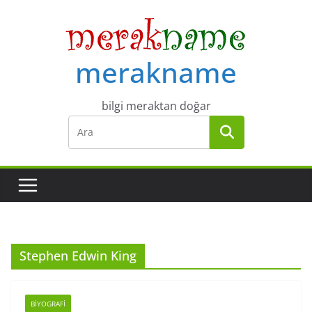
Skip
to
content
merakname
bilgi meraktan doğar
Stephen Edwin King
BIYOGRAFI