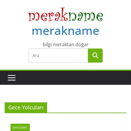
Skip
to
content
merakname
bilgi meraktan doğar
Gece Yolcuları
BIYOGRAFI