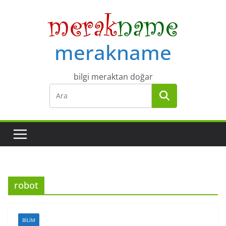
Skip
to
content
merakname
bilgi meraktan doğar
robot
BILIM