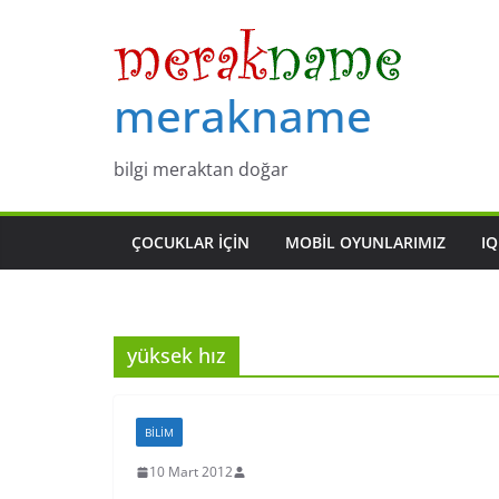
Skip
to
content
merakname
bilgi meraktan doğar
ÇOCUKLAR IÇIN
MOBIL OYUNLARIMIZ
IQ
yüksek hız
BILIM
10 Mart 2012