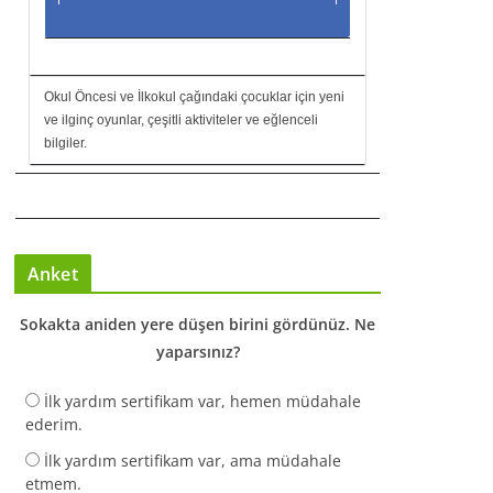
Okul Öncesi ve İlkokul çağındaki çocuklar için yeni
ve ilginç oyunlar, çeşitli aktiviteler ve eğlenceli
bilgiler.
Anket
Sokakta aniden yere düşen birini gördünüz. Ne
yaparsınız?
İlk yardım sertifikam var, hemen müdahale
ederim.
İlk yardım sertifikam var, ama müdahale
etmem.