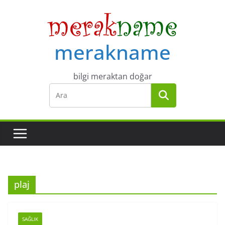
Skip
to
content
merakname
bilgi meraktan doğar
plaj
SAĞLIK