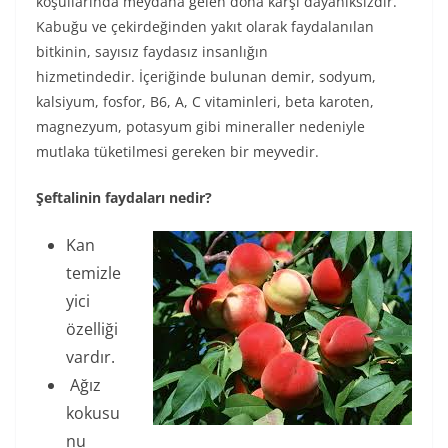
koşullarında meydana gelen dona karşı dayanıksızdır.
Kabuğu ve çekirdeğinden yakıt olarak faydalanılan
bitkinin, sayısız faydasız insanlığın
hizmetindedir. İçeriğinde bulunan demir, sodyum,
kalsiyum, fosfor, B6, A, C vitaminleri, beta karoten,
magnezyum, potasyum gibi mineraller nedeniyle
mutlaka tüketilmesi gereken bir meyvedir.
Şeftalinin faydaları nedir?
Kan
temizle
yici
özelliği
vardır.
Ağız
kokusu
nu