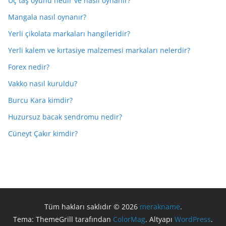
Üç taş oyunu nedir ve nasıl oynanır?
Mangala nasıl oynanır?
Yerli çikolata markaları hangileridir?
Yerli kalem ve kırtasiye malzemesi markaları nelerdir?
Forex nedir?
Vakko nasıl kuruldu?
Burcu Kara kimdir?
Huzursuz bacak sendromu nedir?
Cüneyt Çakır kimdir?
Tüm hakları saklıdır © 2026
merakname
.
Tema: ThemeGrill tarafından
ColorMag
. Altyapı
WordPress
.