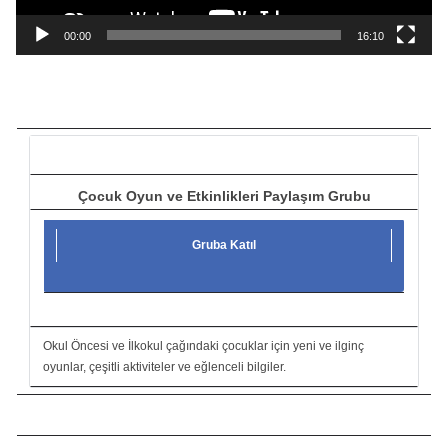
n
a
00:00
16:10
t
ı
c
ı
Çocuk Oyun ve Etkinlikleri Paylaşım Grubu
Gruba Katıl
Okul Öncesi ve İlkokul çağındaki çocuklar için yeni ve ilginç
oyunlar, çeşitli aktiviteler ve eğlenceli bilgiler.