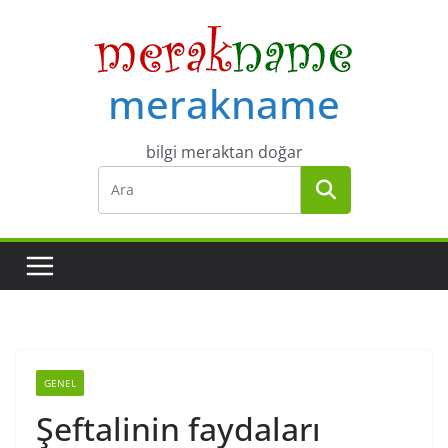
Skip
to
content
merakname
bilgi meraktan doğar
GENEL
Şeftalinin faydaları