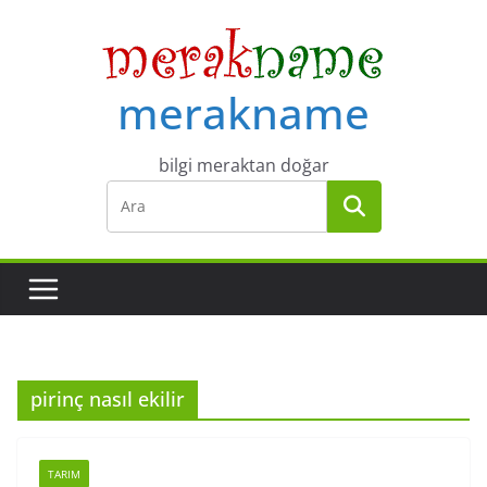
Skip
to
content
merakname
bilgi meraktan doğar
pirinç nasıl ekilir
TARIM