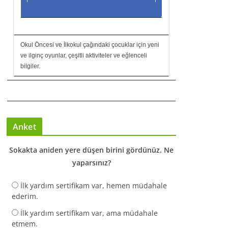
Okul Öncesi ve İlkokul çağındaki çocuklar için yeni
ve ilginç oyunlar, çeşitli aktiviteler ve eğlenceli
bilgiler.
Anket
Sokakta aniden yere düşen birini gördünüz. Ne
yaparsınız?
İlk yardım sertifikam var, hemen müdahale
ederim.
İlk yardım sertifikam var, ama müdahale
etmem.