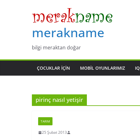
Skip
to
content
merakname
bilgi meraktan doğar
ÇOCUKLAR IÇIN
MOBIL OYUNLARIMIZ
IQ
pirinç nasıl yetişir
TARIM
25 Şubat 2013