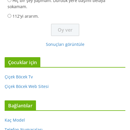
Hiç bir şey yapmam. Durduk yere başımı belaya
sokamam.
112'yi ararım.
Sonuçları görüntüle
Çocuklar için
Çiçek Böcek Tv
Çiçek Böcek Web Sitesi
Bağlantılar
Kaç Model
Telefon Numaraları