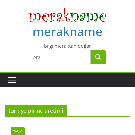
Skip
to
content
merakname
bilgi meraktan doğar
türkiye pirinç üretimi
TARIM