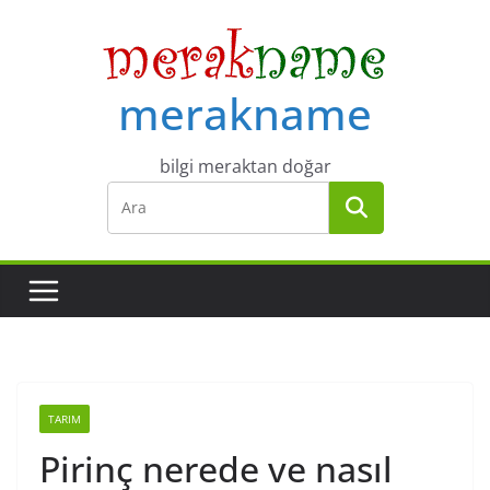
Skip
to
content
merakname
bilgi meraktan doğar
TARIM
Pirinç nerede ve nasıl