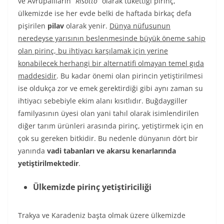
ve Avrupalıların “
Risotto
” olarak tükettiği pirinç,
ülkemizde ise her evde belki de haftada birkaç defa
pişirilen
pilav
olarak yenir.
Dünya nüfusunun
neredeyse yarısının beslenmesinde büyük öneme sahip
olan pirinç, bu ihtiyacı karşılamak için yerine
konabilecek herhangi bir alternatifi olmayan temel gıda
maddesidir
. Bu kadar önemi olan pirincin yetiştirilmesi
ise oldukça zor ve emek gerektirdiği gibi aynı zaman su
ihtiyacı sebebiyle ekim alanı kısıtlıdır. Buğdaygiller
familyasının üyesi olan yani tahıl olarak isimlendirilen
diğer tarım ürünleri arasında pirinç, yetiştirmek için en
çok su gereken bitkidir. Bu nedenle dünyanın dört bir
yanında
vadi tabanları ve akarsu kenarlarında
yetiştirilmektedir
.
Ülkemizde pirinç yetiştiriciliği
Trakya ve Karadeniz başta olmak üzere ülkemizde