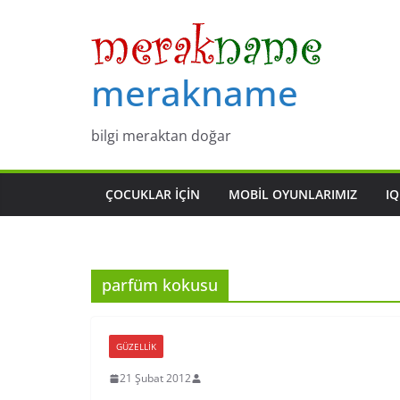
Skip
to
content
merakname
bilgi meraktan doğar
ÇOCUKLAR IÇIN
MOBIL OYUNLARIMIZ
IQ
parfüm kokusu
GÜZELLIK
21 Şubat 2012