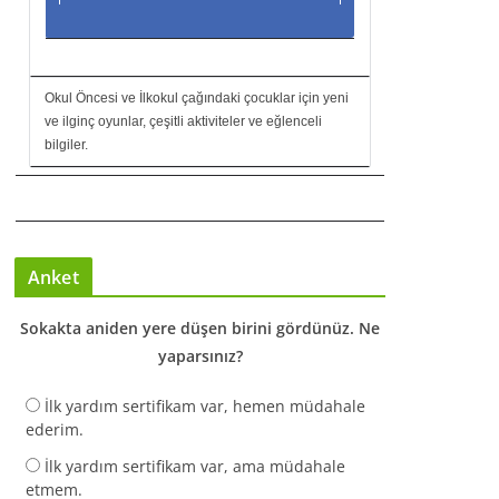
Okul Öncesi ve İlkokul çağındaki çocuklar için yeni
ve ilginç oyunlar, çeşitli aktiviteler ve eğlenceli
bilgiler.
Anket
Sokakta aniden yere düşen birini gördünüz. Ne
yaparsınız?
İlk yardım sertifikam var, hemen müdahale
ederim.
İlk yardım sertifikam var, ama müdahale
etmem.