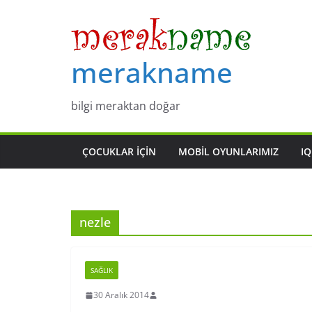
Skip
to
content
merakname
bilgi meraktan doğar
ÇOCUKLAR IÇIN
MOBIL OYUNLARIMIZ
IQ
nezle
SAĞLIK
30 Aralık 2014