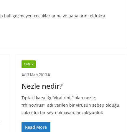
ip hali geçmeyen çocuklar anne ve babalarını oldukça
SAĞLIK
13 Mart 2013
Nezle nedir?
Tıptaki karşılığı “viral rinit” olan nezle;
“rhinovirus” adı verilen bir virüsün sebep olduğu,
çok ciddi bir seyri olmayan, ancak günlük
ı
Read More