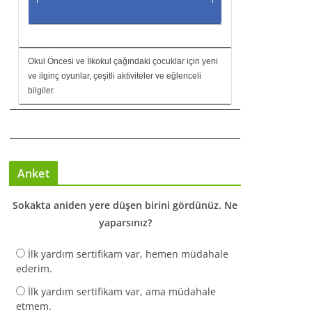
Okul Öncesi ve İlkokul çağındaki çocuklar için yeni
ve ilginç oyunlar, çeşitli aktiviteler ve eğlenceli
bilgiler.
Anket
Sokakta aniden yere düşen birini gördünüz. Ne
yaparsınız?
İlk yardım sertifikam var, hemen müdahale
ederim.
İlk yardım sertifikam var, ama müdahale
etmem.