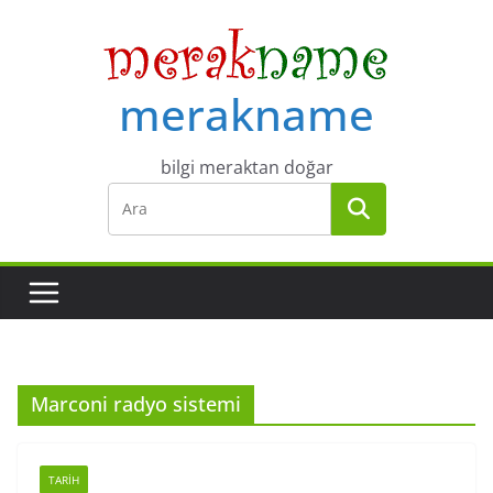
Skip
to
content
merakname
bilgi meraktan doğar
Marconi radyo sistemi
TARIH