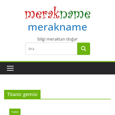
Skip
to
content
merakname
bilgi meraktan doğar
Titanic gemisi
TARIH