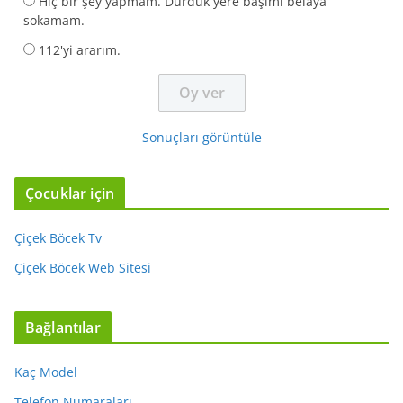
Hiç bir şey yapmam. Durduk yere başımı belaya
sokamam.
112'yi ararım.
Sonuçları görüntüle
Çocuklar için
Çiçek Böcek Tv
Çiçek Böcek Web Sitesi
Bağlantılar
Kaç Model
Telefon Numaraları