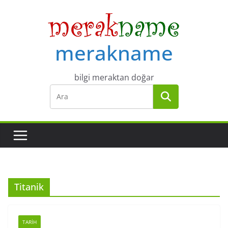
Skip
to
content
merakname
bilgi meraktan doğar
Titanik
TARIH