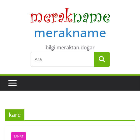
Skip
to
content
merakname
bilgi meraktan doğar
kare
SANAT