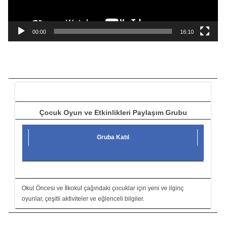
y
n
a
00:00
16:10
t
ı
c
ı
Çocuk Oyun ve Etkinlikleri Paylaşım Grubu
Gruba Katıl
Okul Öncesi ve İlkokul çağındaki çocuklar için yeni ve ilginç
oyunlar, çeşitli aktiviteler ve eğlenceli bilgiler.