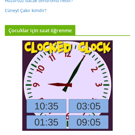
Huzursuz bacak sendromu nedir?
Cüneyt Çakır kimdir?
Çocuklar için saat öğrenme