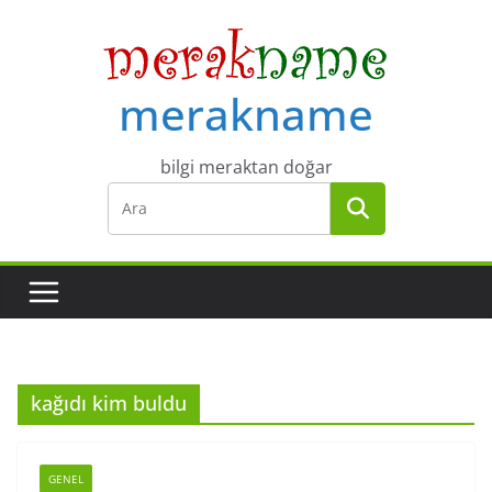
Skip
to
content
merakname
bilgi meraktan doğar
kağıdı kim buldu
GENEL