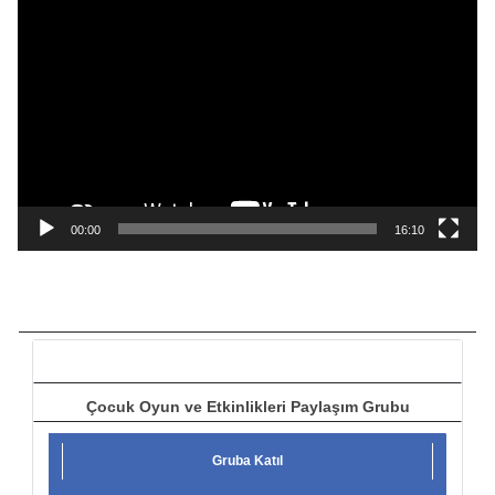
V
i
d
e
o
o
y
n
a
00:00
16:10
t
ı
c
ı
Çocuk Oyun ve Etkinlikleri Paylaşım Grubu
Gruba Katıl