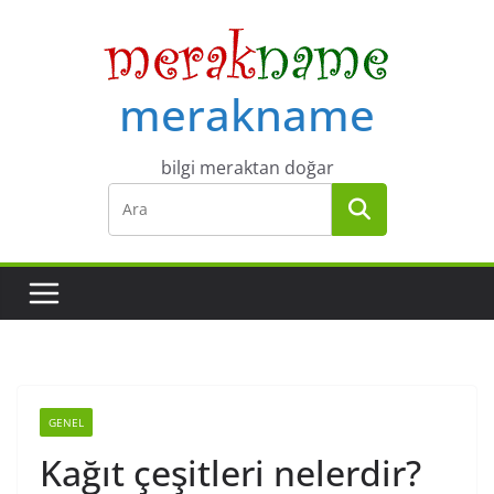
Skip
to
content
merakname
bilgi meraktan doğar
GENEL
Kağıt çeşitleri nelerdir?