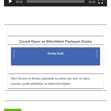
a
00:00
16:10
t
ı
c
ı
Çocuk Oyun ve Etkinlikleri Paylaşım Grubu
Gruba Katıl
Okul Öncesi ve İlkokul çağındaki çocuklar için yeni ve ilginç
oyunlar, çeşitli aktiviteler ve eğlenceli bilgiler.